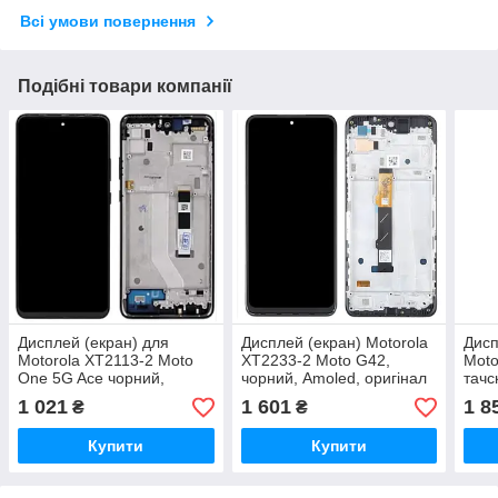
Всі умови повернення
Подібні товари компанії
Дисплей (екран) для
Дисплей (екран) Motorola
Дисп
Motorola XT2113-2 Moto
XT2233-2 Moto G42,
Moto
One 5G Ace чорний,
чорний, Amoled, оригінал
тачс
оригінал PRC з
PRC з передньою
ориг
1 021
1 601
1 8
₴
₴
передньою панеллю
панеллю
скло
Купити
Купити