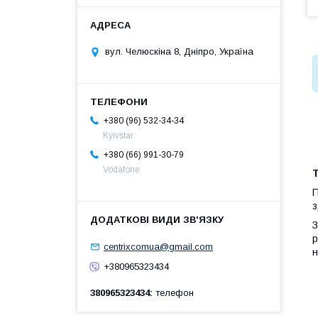
вул. Челюскіна 8, Дніпро, Україна
+380 (96) 532-34-34
Kyivstar
+380 (66) 991-30-79
Vodafone
П
з
З
р
centrixcomua@gmail.com
н
+380965323434
380965323434
телефон