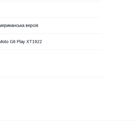
мериканська версія
 Moto G6 Play XT1922