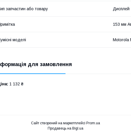
ип запчастин або товару
Дисплей
римітка
153 мм А
умісні моделі
Motorola
нформація для замовлення
іна:
1 132 ₴
Сайт створений на маркетплейсі
Prom.ua
Продавець на Bigl.ua