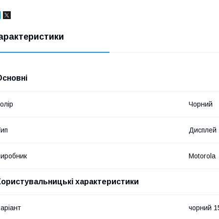
арактеристики
Основні
олір
Чорний
ип
Дисплей
иробник
Motorola
Користувальницькі характеристики
аріант
чорний 1