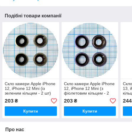
Подібні товари компанії
Скло камери Apple iPhone
Скло камери Apple iPhone
Скло
12, iPhone 12 Mini (із
12, iPhone 12 Mini (з
13, 
зеленим кільцем - 2 шт)
фіолетовим кільцем - 2
кіль
шт)
203
203
244
₴
₴
Купити
Купити
Про нас