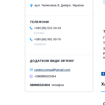
вул. Челюскіна 8, Дніпро, Україна
+380 (96) 532-34-34
Kyivstar
П
+380 (66) 991-30-79
з
Vodafone
З
р
н
centrixcomua@gmail.com
+380965323434
Х
380965323434
телефон