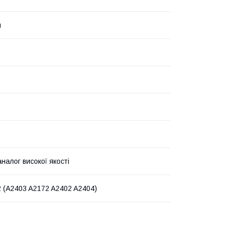
й
налог високої якості
2 (A2403 A2172 A2402 A2404)