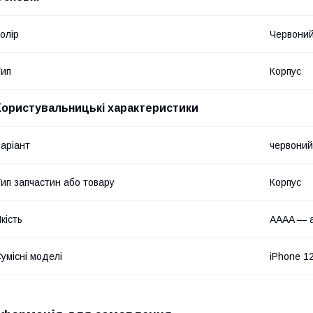
олір
Червони
ип
Корпус
Користувальницькі характеристики
аріант
червоний
ип запчастин або товару
Корпус
кість
AAAA — а
умісні моделі
iPhone 1