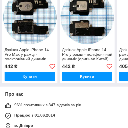
Дзвінок Apple iPhone 14
Дзвінок Apple iPhone 14
Дзві
Pro Max у рамці -
Pro у рамці - поліфонічний
рамц
поліфонічний динамік
динамік (оригінал Китай)
дина
(оригінал Китай)
442
442
405
₴
₴
Купити
Купити
Про нас
96% позитивних з 347 відгуків за рік
Працює з 01.06.2014
м. Дніпро