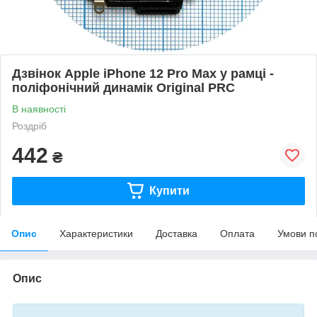
Дзвінок Apple iPhone 12 Pro Max у рамці -
поліфонічний динамік Original PRC
В наявності
Роздріб
442
₴
Купити
Опис
Характеристики
Доставка
Оплата
Умови п
Опис