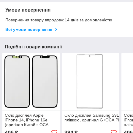
Умови повернення
Повернення товару впродовж 14 днів за домовленістю
Всі умови повернення
Подібні товари компанії
Скло дисплея Apple
Скло дисплея Samsung S918 Galaxy
Скло
iPhone 14, iPhone 16e
плівкою, оригінал G+OCA PRo
iPho
(оригінал Китай з OCA
плів
плівкою)
406
394
406
₴
₴