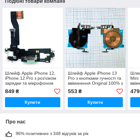
Подібні товари компанії
Шлейф Apple iPhone 12,
Шлейф Apple iPhone 13
Шлей
iPhone 12 Pro з роз'ємом
Pro з кнопками гучності та
Mini
зарядки та мікрофоном
ввімкнення Original 100% з
ввім
зелений Original 100%
бездротовою зарядкою
вібр
849
553
479
₴
₴
заря
Купити
Купити
Про нас
96% позитивних з 348 відгуків за рік