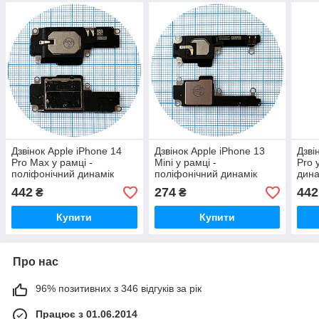
Дзвінок Apple iPhone 14
Дзвінок Apple iPhone 13
Дзві
Pro Max у рамці -
Mini у рамці -
Pro 
поліфонічний динамік
поліфонічний динамік
дина
(оригінал Китай)
(оригінал Китай)
442
274
442
₴
₴
Купити
Купити
Про нас
96% позитивних з 346 відгуків за рік
Працює з 01.06.2014