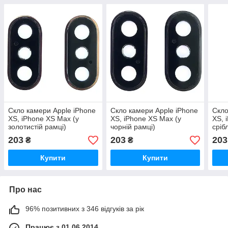
Скло камери Apple iPhone
Скло камери Apple iPhone
Скло
XS, iPhone XS Max (у
XS, iPhone XS Max (у
XS, 
золотистій рамці)
чорній рамці)
сріб
203
203
203
₴
₴
Купити
Купити
Про нас
96% позитивних з 346 відгуків за рік
Працює з 01.06.2014