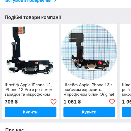
Всі умови повернення
Подібні товари компанії
Шлейф Apple iPhone 12,
Шлейф Apple iPhone 13 з
Шлей
iPhone 12 Pro з роз'ємом
роз'ємом зарядки та
роз'
зарядки та мікрофоном
мікрофоном білий Original
мікр
чорний Original 100%
100%
100
706
1 061
1 0
₴
₴
Купити
Купити
Про нас