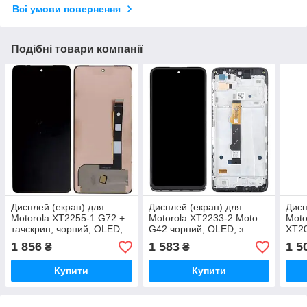
Всі умови повернення
Подібні товари компанії
Дисплей (екран) для
Дисплей (екран) для
Дисп
Motorola XT2255-1 G72 +
Motorola XT2233-2 Moto
Moto
тачскрин, чорний, OLED,
G42 чорний, OLED, з
XT20
оригінал (54) переклеєне
рамкою
Orig
1 856
1 583
1 5
₴
₴
скло
Купити
Купити