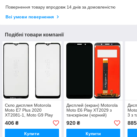
Повернення товару впродовж 14 днів за домовленістю
Всі умови повернення
Подібні товари компанії
Скло дисплея Motorola
Дисплей (екран) Motorola
Дисп
Moto E7 Plus 2020
Moto E6 Play XT2029 з
Moto
XT2081-1, Moto G9 Play
тачскріном (чорний)
3 з 
XT2083-3 (OCA Pro з
406
920
885
₴
₴
плівкою)
Купити
Купити