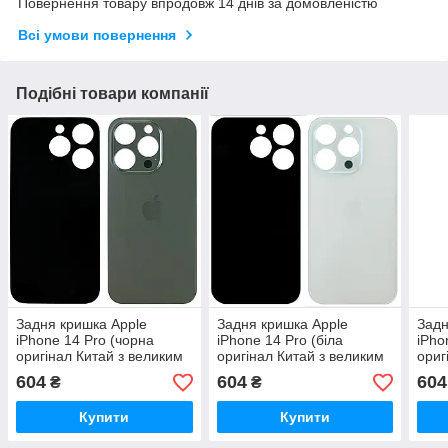
Повернення товару впродовж 14 днів за домовленістю
Всі умови повернення
Подібні товари компанії
Задня кришка Apple
Задня кришка Apple
Задн
iPhone 14 Pro (чорна
iPhone 14 Pro (біла
iPho
оригінал Китай з великим
оригінал Китай з великим
ориг
отвором)
отвором)
отво
604
604
604
₴
₴
Купити
Купити