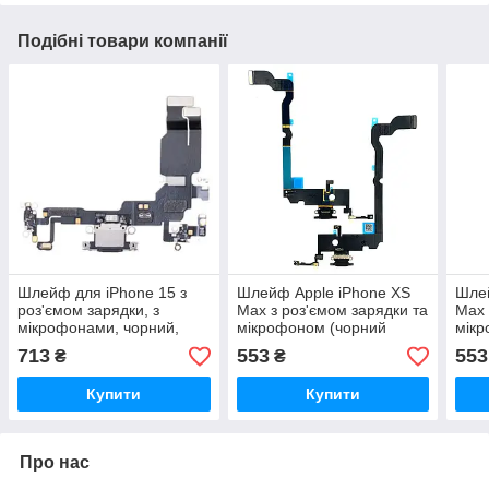
Подібні товари компанії
Шлейф для iPhone 15 з
Шлейф Apple iPhone XS
Шлей
роз'ємом зарядки, з
Max з роз'ємом зарядки та
Max 
мікрофонами, чорний,
мікрофоном (чорний
мікр
оригінал PRC
оригінал Китай)
ориг
713
553
553
₴
₴
Купити
Купити
Про нас