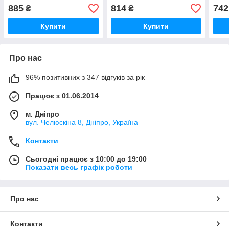
5G з сенсором AAA -
5G з тачскріном (AAAA з
(Кит
885
814
742
₴
₴
аналогA
рамкою)
Купити
Купити
Про нас
96% позитивних з 347 відгуків за рік
Працює з 01.06.2014
м. Дніпро
вул. Челюскіна 8, Дніпро, Україна
Контакти
Сьогодні працює з 10:00 до 19:00
Показати весь графік роботи
Про нас
Контакти