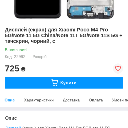
Дисплей (екран) для Xiaomi Poco M4 Pro
5G/Note 11 5G China/Note 11T 5G/Note 11S 5G +
тачскрин, чорний, с
В наявності
Код: 22992
Роздріб
725
₴
Купити
Опис
Характеристики
Доставка
Оплата
Умови п
Опис
Дисплей
(екран) для Xiaomi Poco M4 Pro 5G/Note 11 5G