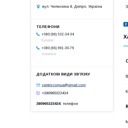
вул. Челюскіна 8, Дніпро, Україна
+380 (96) 532-34-34
Х
Kyivstar
+380 (66) 991-30-79
Vodafone
В
centrixcomua@gmail.com
К
+380965323434
380965323434
телефон
М