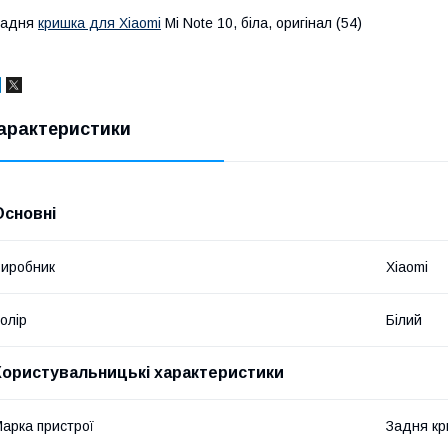
Задня
кришка для Xiaomi
Mi Note 10, біла, оригінал (54)
арактеристики
Основні
иробник
Xiaomi
олір
Білий
Користувальницькі характеристики
арка пристрої
Задня кри