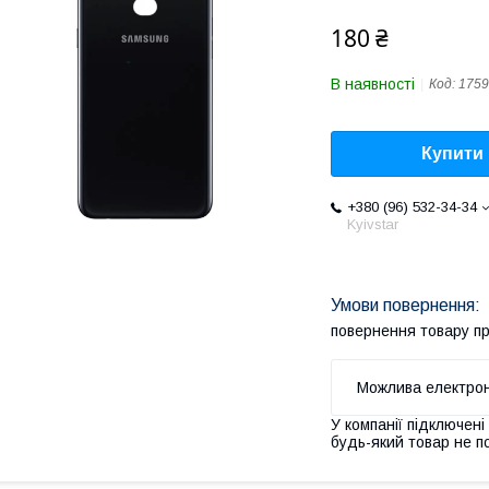
180 ₴
В наявності
Код:
1759
Купити
+380 (96) 532-34-34
Kyivstar
повернення товару п
У компанії підключені
будь-який товар не п