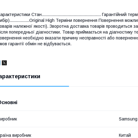
арактеристики Стан................................................ Гарантійний терм
ибір)................Original High Терміни повернення Повернення мо
оварів належної якості). Зворотна доставка товарів проводиться з
ісля попередньої діагностики. Товар приймається на діагностику те
овернення необхідно вказати причину несправності або поверненн
мов гарантії обмін не відбувається.
арактеристики
Основні
иробник
Samsung
раїна виробник
Китай