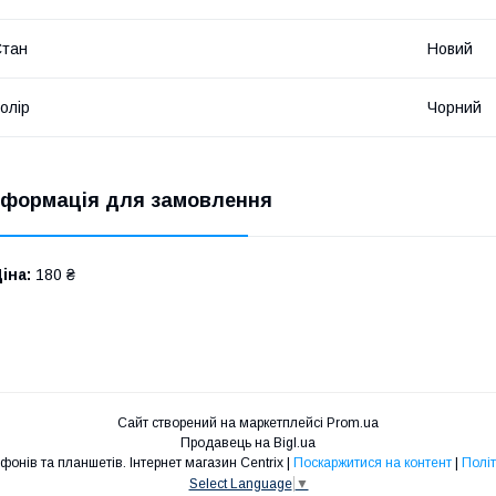
Стан
Новий
олір
Чорний
нформація для замовлення
іна:
180 ₴
Сайт створений на маркетплейсі
Prom.ua
Продавець на Bigl.ua
Запчастини для телефонів та планшетів. Інтернет магазин Centrix |
Поскаржитися на контент
|
Політ
Select Language
▼