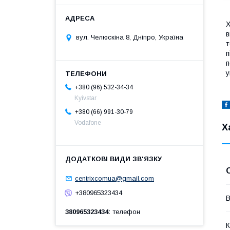
Х
в
вул. Челюскіна 8, Дніпро, Україна
т
п
п
у
+380 (96) 532-34-34
Kyivstar
+380 (66) 991-30-79
Vodafone
Х
centrixcomua@gmail.com
+380965323434
В
380965323434
телефон
К