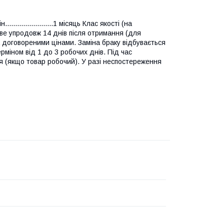
ін........................1 місяць Клас якості (на
жливе упродовж 14 днів після отримання (для
а договореними цінами. Заміна браку відбувається
рміном від 1 до 3 робочих днів. Під час
я (якщо товар робочий). У разі неспостереження