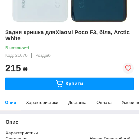
Задня кришка дляХіаомі Poco F3, біла, Arctic
White
В наявності
Код: 21670
Роздріб
215
₴
Купити
Опис
Характеристики
Доставка
Оплата
Умови п
Опис
Характеристики
Состояние..................................................Новое Гарантийный