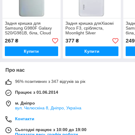
Задня кришка для
Задня кришка дляХіаомі
Задн
Samsung G980F Galaxy
Poco F3, срібляста,
Sams
S20/G981B, біла, Cloud
Moonlight Silver
біла
White, оригінал (54)
+ ск
267
377
249
₴
₴
Купити
Купити
Про нас
96% позитивних з 347 відгуків за рік
Працює з 01.06.2014
м. Дніпро
вул. Челюскіна 8, Дніпро, Україна
Контакти
Сьогодні працює з 10:00 до 19:00
Показати весь графік роботи