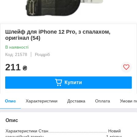
Шлейф для iPhone 12 Pro, з спалахом,
оригінал (54)
В наявності
Код: 21578
Роздріб
211
₴
Купити
Опис
Характеристики
Доставка
Оплата
Умови п
Опис
Характеристики Стан................................................ Новий
гарантійний термін...................................................1 місяць