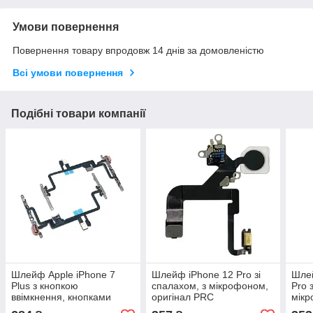
Умови повернення
Повернення товару впродовж 14 днів за домовленістю
Всі умови повернення
Подібні товари компанії
Шлейф Apple iPhone 7
Шлейф iPhone 12 Pro зі
Шлей
Plus з кнопкою
спалахом, з мікрофоном,
Pro 
ввімкнення, кнопками
оригінал PRC
мікр
гучності, спалахом та
Кита