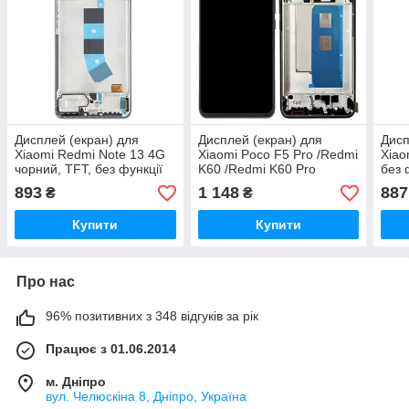
Дисплей (екран) для
Дисплей (екран) для
Дисп
Xiaomi Redmi Note 13 4G
Xiaomi Poco F5 Pro /Redmi
Xiao
чорний, TFT, без функції
K60 /Redmi K60 Pro
без 
відбитка пальця, з рамкою
чорний, TFT, без функції
пал
893
1 148
887
₴
₴
синього
відбитка пальця, з
рамкою, Black
Купити
Купити
Про нас
96% позитивних з 348 відгуків за рік
Працює з 01.06.2014
м. Дніпро
вул. Челюскіна 8, Дніпро, Україна