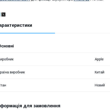
арактеристики
Основні
иробник
Apple
раїна виробник
Китай
Стан
Новий
нформація для замовлення