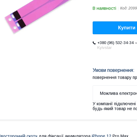
В наявності
Код:
2099
Купити
+380 (96) 532-34-34
Kyivstar
повернення товару п
У компанії підключені
будь-який товар не п
восторонній скотч
для фіксації акумулятора
iPhone 12
Pro Max