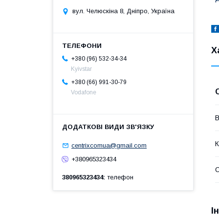
вул. Челюскіна 8, Дніпро, Україна
Х
+380 (96) 532-34-34
Kyivstar
+380 (66) 991-30-79
Vodafone
В
К
centrixcomua@gmail.com
+380965323434
380965323434
телефон
І