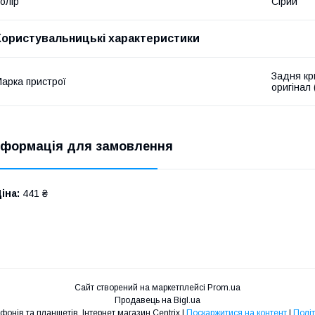
олір
Сірий
Користувальницькі характеристики
Задня кри
арка пристрої
оригінал 
нформація для замовлення
іна:
441 ₴
Сайт створений на маркетплейсі
Prom.ua
Продавець на Bigl.ua
Запчастини для телефонів та планшетів. Інтернет магазин Centrix |
Поскаржитися на контент
|
Політ