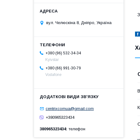
З
вул. Челюскіна 8, Дніпро, Україна
Х
+380 (96) 532-34-34
Kyivstar
+380 (66) 991-30-79
Vodafone
В
К
centrixcomua@gmail.com
+380965323434
380965323434
телефон