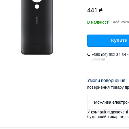
441 ₴
В наявності
Код:
2028
Купити
+380 (96) 532-34-34
Kyivstar
повернення товару п
У компанії підключені
будь-який товар не п