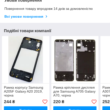
Умови повернення
Повернення товару впродовж 14 днів за домовленістю
Всі умови повернення
Подібні товари компанії
Рамка корпусу Samsung
Рамка кріплення дисплея
Рамк
A205F Galaxy A20 2019,
для Samsung A705 Galaxy
A307
чорна
A70, чорна
чор
244
220
252
₴
₴