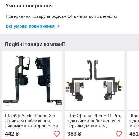
Умови повернення
Повернення товару впродовж 14 днів за домовленістю
Всі умови повернення
Подібні товари компанії
Шлейф Apple iPhone X з
Шлейф для iPhone 11 Pro,
Шлей
датчиком наближення,
з датчиком наближення, з
з да
динаміком та мікрофоном
верхнім динаміком,
мікр
(оригінал Китай)
мікрофоном c
дина
442
383
481
₴
₴