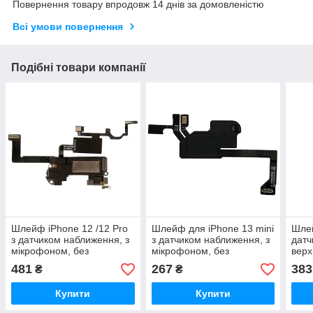
Повернення товару впродовж 14 днів за домовленістю
Всі умови повернення
Подібні товари компанії
Шлейф iPhone 12 /12 Pro
Шлейф для iPhone 13 mini
Шлей
з датчиком наближення, з
з датчиком наближення, з
датч
мікрофоном, без
мікрофоном, без
верх
динаміка, оригінал PRC
динаміка, оригінал PRC
мікр
481
267
383
₴
₴
(Кит
Купити
Купити