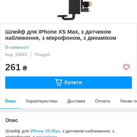
Шлейф для iPhone XS Max, з датчиком
наближення, з мікрофоном, з динаміком
В наявності
Код: 18843
Роздріб
261
₴
Купити
Опис
Характеристики
Доставка
Оплата
Умови п
Опис
Шлейф для
iPhone XS Max
, з датчиком наближення, з
мікрофоном, з
динаміком