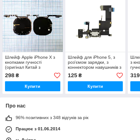
Шлейф Apple iPhone X з
Шлейф для iPhone 5, з
Шлей
кнопками гучності
роз'ємом зарядки, з
з кн
(оригінал Китай з
коннектором навушників з
гучн
бездротовою зарядкою)
мікрофоном, білий
вібр
298
125
319
₴
₴
заря
Купити
Купити
Про нас
96% позитивних з 348 відгуків за рік
Працює з 01.06.2014