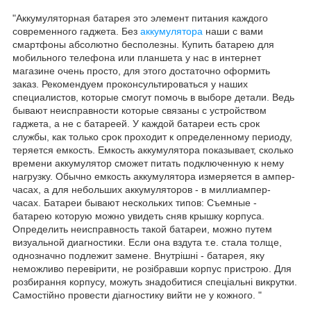
"Аккумуляторная батарея это элемент питания каждого
современного гаджета. Без
аккумулятора
наши с вами
смартфоны абсолютно бесполезны. Купить батарею для
мобильного телефона или планшета у нас в интернет
магазине очень просто, для этого достаточно оформить
заказ. Рекомендуем проконсультироваться у наших
специалистов, которые смогут помочь в выборе детали. Ведь
бывают неисправности которые связаны с устройством
гаджета, а не с батареей. У каждой батареи есть срок
службы, как только срок проходит к определенному периоду,
теряется емкость. Емкость аккумулятора показывает, сколько
времени аккумулятор сможет питать подключенную к нему
нагрузку. Обычно емкость аккумулятора измеряется в ампер-
часах, а для небольших аккумуляторов - в миллиампер-
часах. Батареи бывают нескольких типов: Съемные -
батарею которую можно увидеть сняв крышку корпуса.
Определить неисправность такой батареи, можно путем
визуальной диагностики. Если она вздута т.е. стала толще,
однозначно подлежит замене. Внутрішні - батарея, яку
неможливо перевірити, не розібравши корпус пристрою. Для
розбирання корпусу, можуть знадобитися спеціальні викрутки.
Самостійно провести діагностику вийти не у кожного. "