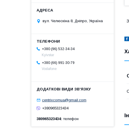
З
вул. Челюскіна 8, Дніпро, Україна
+380 (96) 532-34-34
Х
Kyivstar
+380 (66) 991-30-79
Vodafone
centrixcomua@gmail.com
+380965323434
І
380965323434
телефон