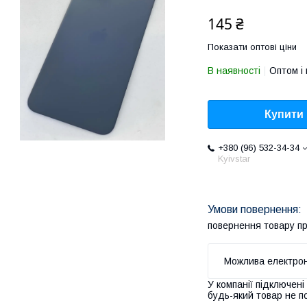
145 ₴
Показати оптові ціни
В наявності
Оптом і 
Купити
+380 (96) 532-34-34
Kyivstar
повернення товару п
У компанії підключені
будь-який товар не п