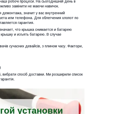
наші робочі процеси. На сьогоднішній день в
можливо замінити не маючи навичок.
я демонтажа, значит у вас внутренний
шета или телефона. Для облегчения хлопот по
тавляется гарантия.
значает, что крышка снимается и батарею
 крышку и изъять батарею. В случае
вачів сучасних девайсів, з плином часу. Фактори,
)
, вибрати спосіб доставки. Ми розширили список
гарантія.