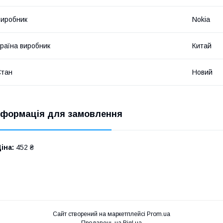
иробник
Nokia
раїна виробник
Китай
Стан
Новий
нформація для замовлення
іна:
452 ₴
Сайт створений на маркетплейсі
Prom.ua
Продавець на Bigl.ua