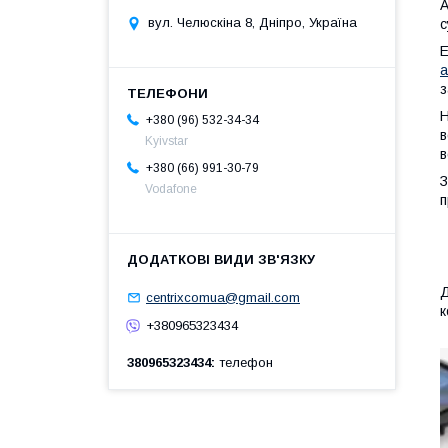
А
вул. Челюскіна 8, Дніпро, Україна
с
Е
а
з
Н
+380 (96) 532-34-34
в
Kyivstar
в
+380 (66) 991-30-79
З
Vodafone
п
Д
centrixcomua@gmail.com
к
+380965323434
380965323434
телефон