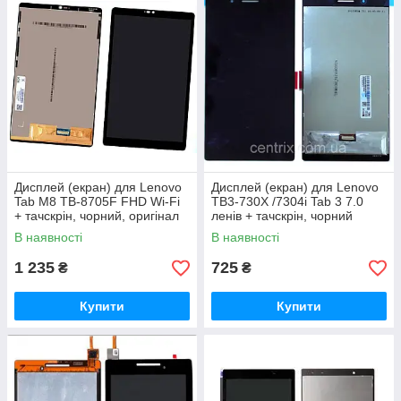
Дисплей (екран) для Lenovo
Дисплей (екран) для Lenovo
Tab M8 TB-8705F FHD Wi-Fi
TB3-730X /7304i Tab 3 7.0
+ тачскрін, чорний, оригінал
ленів + тачскрін, чорний
(Китай)
В наявності
В наявності
1 235
725
₴
₴
Купити
Купити