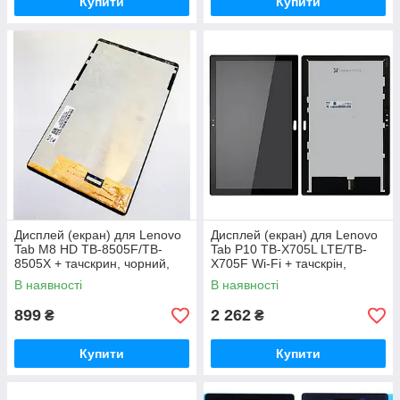
Купити
Купити
Дисплей (екран) для Lenovo
Дисплей (екран) для Lenovo
Tab M8 HD TB-8505F/TB-
Tab P10 TB-X705L LTE/TB-
8505X + тачскрин, чорний,
X705F Wi-Fi + тачскрін,
оригінал (54) зелений шлейф
чорний, оригінал (Китай)
В наявності
В наявності
899
2 262
₴
₴
Купити
Купити