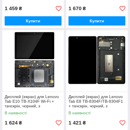
1 459
1 670
₴
₴
Купити
Купити
Дисплей (екран) для Lenovo
Дисплей (екран) для Lenovo
Tab E10 TB-X104F Wi-Fi +
Tab E8 TB-8304F/TB-8304F1
тачскрін, чорний, з
+ тачскрін, чорний, з
передньою панеллю
передньою панеллю
В наявності
В наявності
1 624
1 421
₴
₴