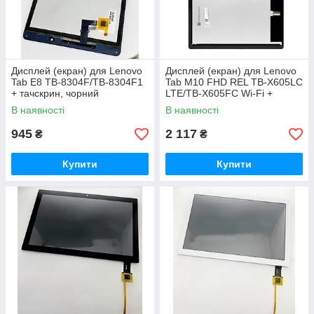
Дисплей (екран) для Lenovo
Дисплей (екран) для Lenovo
Tab E8 TB-8304F/TB-8304F1
Tab M10 FHD REL TB-X605LC
+ тачскрин, чорний
LTE/TB-X605FC Wi-Fi +
тачскрин, чорний, оригінал
В наявності
В наявності
(бруд)
945
2 117
₴
₴
Купити
Купити