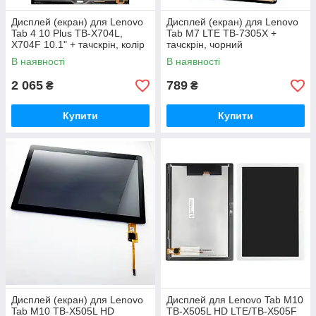
Дисплей (екран) для Lenovo
Дисплей (екран) для Lenovo
Tab 4 10 Plus TB-X704L,
Tab M7 LTE TB-7305X +
X704F 10.1" + тачскрін, колір
тачскрін, чорний
чорний, оригінал Китай
В наявності
В наявності
2 065
789
₴
₴
Купити
Купити
Дисплей (екран) для Lenovo
Дисплей для Lenovo Tab M10
Tab M10 TB-X505L HD
TB-X505L HD LTE/TB-X505F