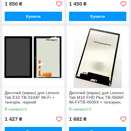
1 850
1 450
₴
₴
Купити
Купити
Дисплей (екран) для Lenovo
Дисплей (екран) для Lenovo
Tab E10 TB-X104F Wi-Fi +
Tab M10 FHD Plus TB-X606F
тачскрін, чорний
Wi-Fi/TB-X606X + тачскрин,
чорний, оригінал (64) p/n:
В наявності
В наявності
1 427
1 682
₴
₴