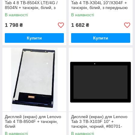
Tab 4 8 TB-8504X LTE/4G /
Tab 4 TB-X304L 10"/X304F +
8504N + тачскрін, білий, з
тачскрін, білий, з передньою
зеленим шлейфом, з
панеллю
В наявності
В наявності
предней
1 798
1 682
₴
₴
Купити
Купити
Дисплей (екран) для Lenovo
Дисплей (екран) для Lenovo
Tab 4 TB-8504F + тачскрін,
Tab 3 TB-X103F 10" +
білий
тачскрін, чорний, #80701-
OG5963 ACY
В наявності
В наявності