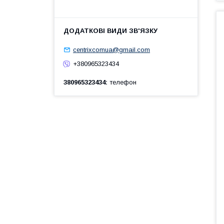
centrixcomua@gmail.com
+380965323434
380965323434
телефон