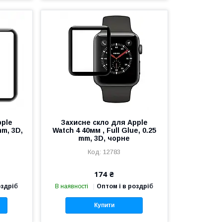
pple
Захисне скло для Apple
mm, 3D,
Watch 4 40мм , Full Glue, 0.25
mm, 3D, чорне
12783
174 ₴
оздріб
В наявності
Оптом і в роздріб
Купити