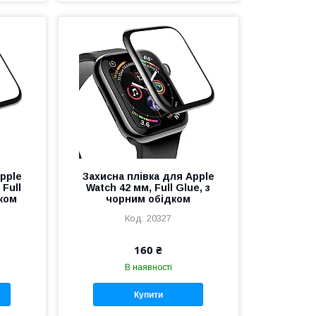
pple
Захисна плівка для Apple
 Full
Watch 42 мм, Full Glue, з
дком
чорним обідком
20327
160 ₴
В наявності
Купити