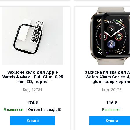
Захисне скло для Apple
Захисна плівка для A
Watch 4 44мм , Full Glue, 0.25
Watch 40mm Series 4, 
mm, 3D, чорне
glue, колір чорни
12784
20178
174 ₴
116 ₴
В наявності
Оптом і в роздріб
В наявності
Купити
Купити