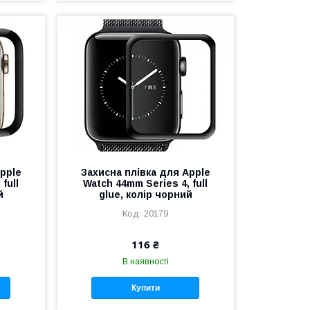
pple
Захисна плівка для Apple
full
Watch 44mm Series 4, full
й
glue, колір чорний
20179
116 ₴
В наявності
Купити