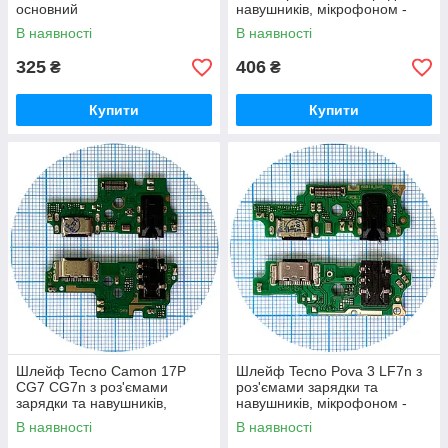
основний
навушників, мікрофоном -
нижня плата (AAA)
В наявності
В наявності
325
406
₴
₴
Купити
Купити
Шлейф Tecno Camon 17P
Шлейф Tecno Pova 3 LF7n з
CG7 CG7n з роз'ємами
роз'ємами зарядки та
зарядки та навушників,
навушників, мікрофоном -
мікрофоном - нижня плата
нижня плата (AAA)
В наявності
В наявності
AAA - аналог