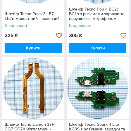
Шлейф Tecno Pop 4 BC2c
Шлейф Tecno Pova 2 LE7
BC1s з роз'ємами зарядки та
LE7n міжплатний - основний
навушників, мікрофоном -
нижня плата (AAA)
В наявності
В наявності
325
305
₴
₴
Купити
Купити
Шлейф Tecno Camon 17P
Шлейф Tecno Spark 4 Lite
CG7 CG7n міжплатний -
KC8S з роз'ємами зарядки та