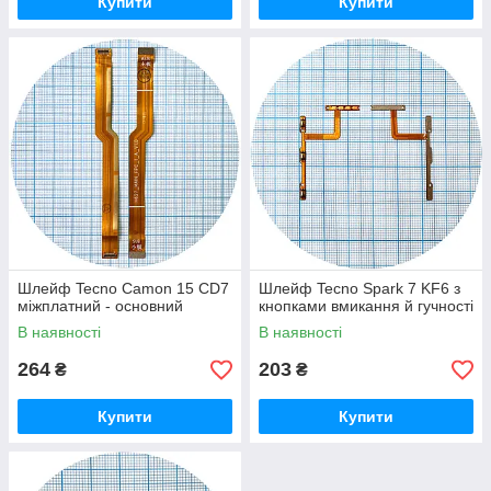
Купити
Купити
Шлейф Tecno Camon 15 CD7
Шлейф Tecno Spark 7 KF6 з
міжплатний - основний
кнопками вмикання й гучності
В наявності
В наявності
264
203
₴
₴
Купити
Купити