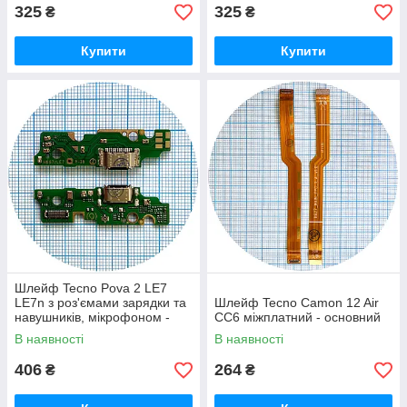
325
325
₴
₴
Купити
Купити
Шлейф Tecno Pova 2 LE7
LE7n з роз'ємами зарядки та
Шлейф Tecno Camon 12 Air
навушників, мікрофоном -
CC6 міжплатний - основний
нижня плата (AAA)
В наявності
В наявності
406
264
₴
₴