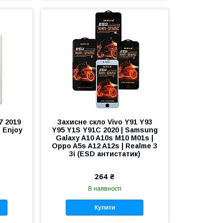
7 2019
Захисне скло Vivo Y91 Y93
 Enjoy
Y95 Y1S Y91C 2020 | Samsung
Galaxy A10 A10s M10 M01s |
Oppo A5s A12 A12s | Realme 3
3i (ESD антистатик)
264 ₴
В наявності
Купити