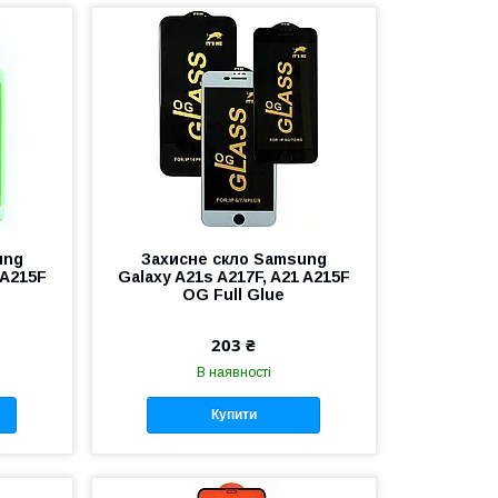
ung
Захисне скло Samsung
 A215F
Galaxy A21s A217F, A21 A215F
OG Full Glue
203 ₴
В наявності
Купити