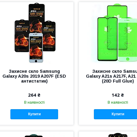
Захисне скло Samsung
Захисне скло Sams
Galaxy A20s 2019 A207F (ESD
Galaxy A21s A217F, A21
антистатик)
(20D Full Glue)
264 ₴
142 ₴
В наявності
В наявності
Купити
Купити