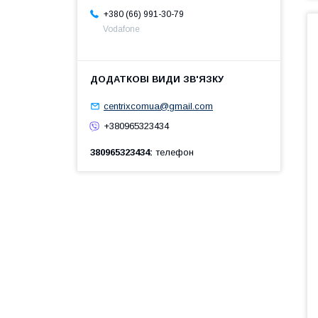
+380 (66) 991-30-79
Vodafone
centrixcomua@gmail.com
+380965323434
380965323434
телефон