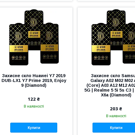
Захисне скло Huawei Y7 2019
Захисне скло Sams
DUB-LX1 Y7 Prime 2019, Enjoy
Galaxy A02 M02 M02 
9 (Diamond)
(Core) A03 A12 M12 A0
5G | Realme 5 5i 5s C3 
X6a (Diamond)
122 ₴
В наявності
203 ₴
В наявності
Купити
Купити