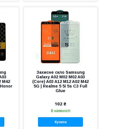
ung
Захисне скло Samsung
A03
Galaxy A02 M02 M02 A03
2 M42
(Core) A03 A12 M12 A02 M42
| Honor
5G | Realme 5 5i 5s C3 Full
Glue
102 ₴
В наявності
Купити