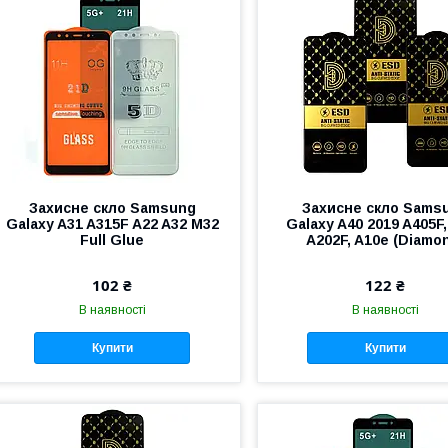
Захисне скло Samsung
Захисне скло Sams
Galaxy A31 A315F A22 A32 M32
Galaxy A40 2019 A405F
Full Glue
A202F, A10e (Diamo
102 ₴
122 ₴
В наявності
В наявності
Купити
Купити