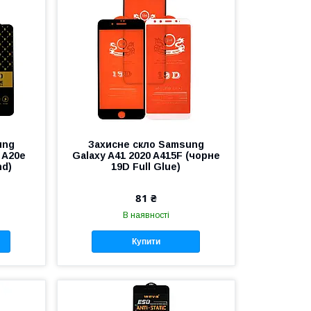
ung
Захисне скло Samsung
, A20e
Galaxy A41 2020 A415F (чорне
nd)
19D Full Glue)
81 ₴
В наявності
Купити