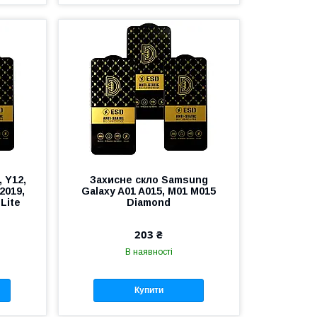
, Y12,
Захисне скло Samsung
 2019,
Galaxy A01 A015, M01 M015
 Lite
Diamond
203 ₴
В наявності
Купити