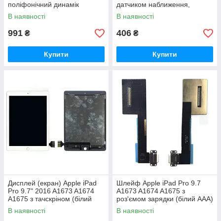
поліфонічний динамік
датчиком наближення,
спалахом та мікрофоном
В наявності
В наявності
(оригінал Китай)
991
406
₴
₴
Купити
Купити
Дисплей (екран) Apple iPad
Шлейф Apple iPad Pro 9.7
Pro 9.7" 2016 A1673 A1674
A1673 A1674 A1675 з
A1675 з тачскріном (білий
роз'ємом зарядки (білий AAA)
оригінал OEM)
В наявності
В наявності