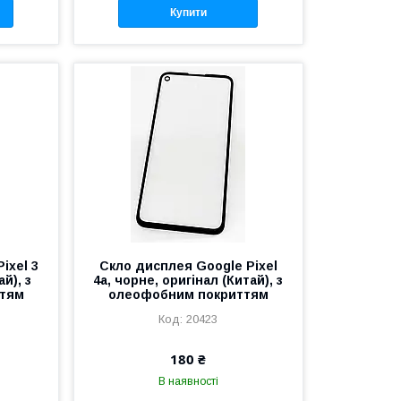
Купити
ixel 3
Скло дисплея Google Pixel
ай), з
4a, чорне, оригінал (Китай), з
ттям
олеофобним покриттям
20423
180 ₴
В наявності