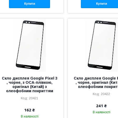
Купити
Купити
Скло дисплея Google Pixel 3
Скло дисплея Google P
, чорне, з OCA-плівкою,
, чорне, оригінал (Кит
оригінал (Китай) з
олеофобним покри
олеофобним покриттям
20422
20421
241 ₴
162 ₴
В наявності
В наявності