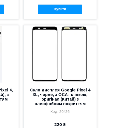
Купити
xel 4,
Скло дисплея Google Pixel 4
й), з
XL, чорне, з OCA-плівкою,
ттям
оригінал (Китай) з
олеофобним покриттям
20426
220 ₴