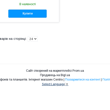
В наявності
Купити
Сайт створений на маркетплейсі
Prom.ua
Продавець на Bigl.ua
Запчастини для телефонів та планшетів. Інтернет магазин Centrix |
Поскаржитися на контент
|
Політ
Select Language
▼