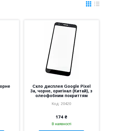
чорне
Скло дисплея Google Pixel
3a, чорне, оригінал (Китай), з
олеофобним покриттям
20420
174 ₴
В наявності