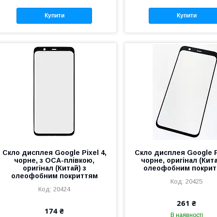
Купити
Купити
Скло дисплея Google Pixel 4,
Скло дисплея Google Pi
чорне, з OCA-плівкою,
чорне, оригінал (Кита
оригінал (Китай) з
олеофобним покри
олеофобним покриттям
20425
20424
261 ₴
174 ₴
В наявності