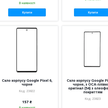
В наявності
Купити
Купити
Скло корпусу Google Pixel 6,
Скло корпусу Google Pi
чорне
чорне, з OCA-плівк
оригінал (54) з олео
23822
покриттям
23823
157 ₴
В наявності