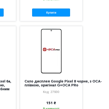
Купити
xel 6a,
Скло дисплея Google Pixel 8 чорне, з OCA-
ою,
плівкою, оригінал G+OCA PRo
фобним
27930
151 ₴
В наявності