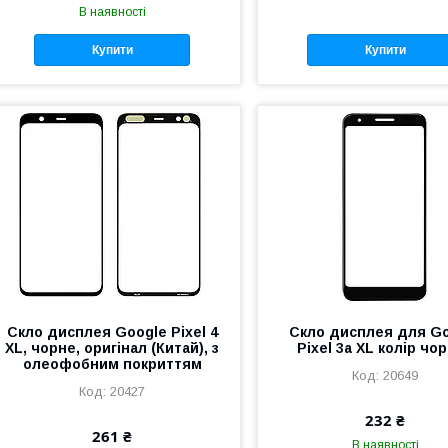
В наявності
Купити
Купити
Скло дисплея Google Pixel 4
Скло дисплея для G
XL, чорне, оригінал (Китай), з
Pixel 3a XL колір чо
олеофобним покриттям
20649
20427
232 ₴
261 ₴
В наявності