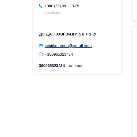
+380 (66) 991-30-79
Vodafone
centrixcomua@gmail.com
+380965323434
380965323434
телефон