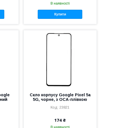
В наявності
Купити
oogle
Скло корпусу Google Pixel 5a
рний
5G, чорне, з OCA-плівкою
23821
174 ₴
В наявності